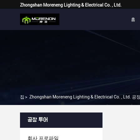
Zhongshan Moreneng Lighting & Electrical Co. , Ltd.
홈
집
>
Zhongshan Moreneng Lighting & Electrical Co. , Ltd. 
공장 투어
회사 프로파일