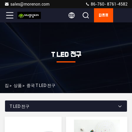
sales@morenon.com
86-760- 8761-4582
따옴표
T LED 전구
집
>
상품
>
중국 T LED 전구
T LED 전구