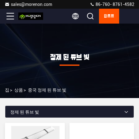
sales@morenon.com
86-760- 8761-4582
따옴표
정제 된 튜브 빛
집
>
상품
>
중국 정제 된 튜브 빛
정제 된 튜브 빛