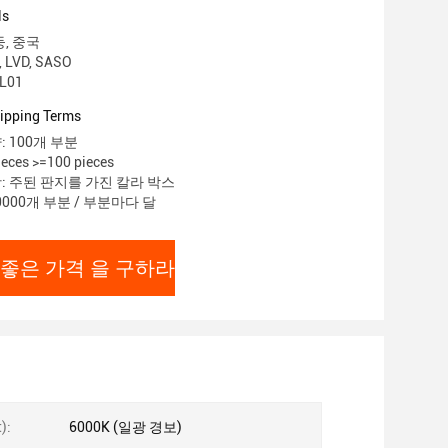
ls
둥, 중국
 LVD, SASO
L01
ipping Terms
 100개 부분
eces >=100 pieces
: 주된 판지를 가진 칼라 박스
0000개 부분 / 부분마다 달
 좋은 가격 을 구하라
):
6000K (일광 경보)