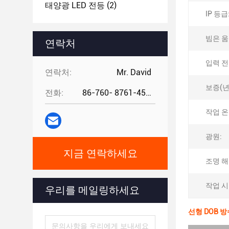
태양광 LED 전등
(2)
IP 등급
빔은 움
연락처
입력 전압
연락처:
Mr. David
보증(년
전화:
86-760- 8761-4582
작업 온도
광원:
지금 연락하세요
조명 해
작업 시
우리를 메일링하세요
선형 DOB 방수