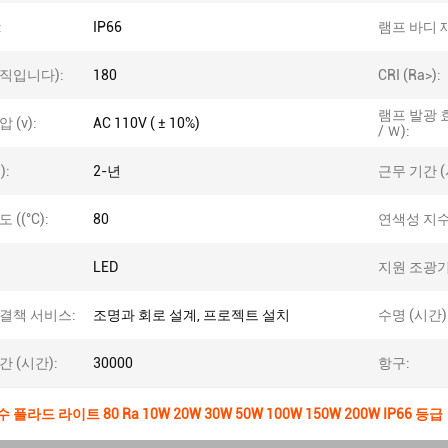
:
IP66
램프 바디 
직입니다):
180
CRI (Ra>):
램프 발광 
 (v):
AC 110V ( ± 10%)
/ Ｗ):
):
2-년
근무 기간 (
 ((°C):
80
연색성 지수(
LED
지원 조광기
결책 서비스:
조명과 회로 설계, 프로젝트 설치
수명 (시간)
간 (시간):
30000
항구:
 플라드 라이트 80 Ra 10W 20W 30W 50W 100W 150W 200W IP66 등급