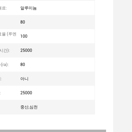
재료:
알루미늄
80
효율 (루멘
100
시간):
25000
ra):
80
:
아니
:
25000
중산,심천