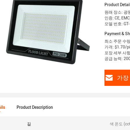
Product Detai
원래 장소: 광
인증: CE, EMC,
모델 번호: GT-
Payment & Sh
최소 주문 수량:
가격: $1.70/pi
포장 세부 사항
공급 능력: 20
가장
ils
Product Description
길
색 온도 (cct