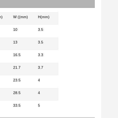
m)
W ((mm)
H(mm)
10
3.5
13
3.5
16.5
3.3
21.7
3.7
23.5
4
28.5
4
33.5
5