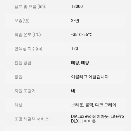
램프 빛 흐름 (lm):
12000
보증(년):
2-년
작업 온도 ((°C):
-35℃-55℃
연색성 지수(ra):
120
전원 공급:
태양, 태양
광원:
이끌리고 이끌립니다
지원 조광기:
네
색상:
브라운, 블랙, 다크 그레이
DIALux evo 레이아웃, LitePro
조명 해결책 서비스:
DLX 레이아웃