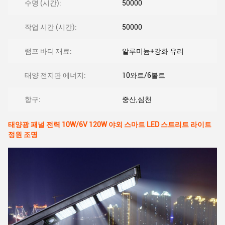
수명 (시간):
50000
작업 시간 (시간):
50000
램프 바디 재료:
알루미늄+강화 유리
태양 전지판 에너지:
10와트/6볼트
항구:
중산,심천
태양광 패널 전력 10W/6V 120W 야외 스마트 LED 스트리트 라이트
정원 조명