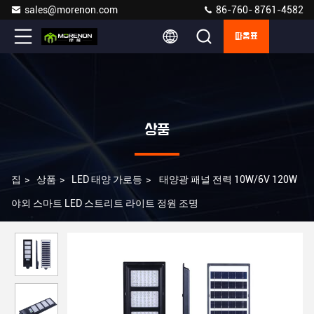
sales@morenon.com
86-760- 8761-4582
따옴표
상품
집
>
상품
>
LED 태양 가로등
>
태양광 패널 전력 10W/6V 120W
야외 스마트 LED 스트리트 라이트 정원 조명