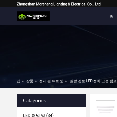
Zhongshan Moreneng Lighting & Electrical Co. , Ltd.
홈
집
>
상품
>
정제 된 튜브 빛
>
일광 경보 LED 정화 고정 램프 튜
Catagories
LED 패널 빛
(34)