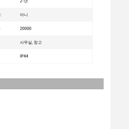
2-년
:
아니
:
20000
사무실, 창고
IP44