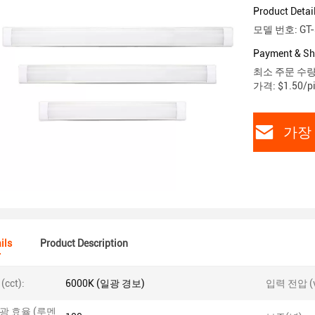
Product Detai
모델 번호: GT-
Payment & Sh
최소 주문 수량:
가격: $1.50/pi
가장
ils
Product Description
cct):
6000K (일광 경보)
입력 전압 (v
광 효율 (루멘