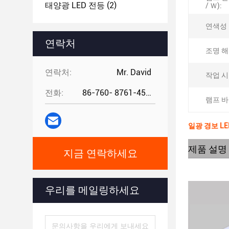
태양광 LED 전등
(2)
/ Ｗ):
연색성 지
연락처
조명 해
연락처:
Mr. David
작업 시
전화:
86-760- 8761-4582
램프 바
일광 경보 LED
제품 설명
지금 연락하세요
우리를 메일링하세요