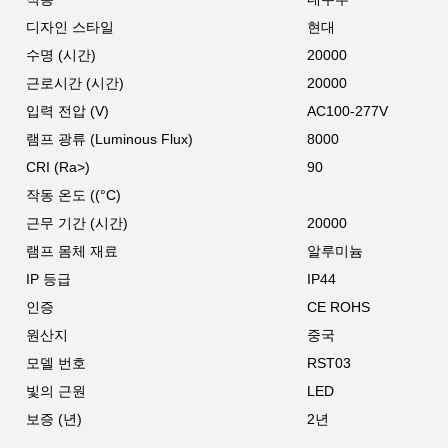
디자인 스타일
현대
수명 (시간)
20000
근로시간 (시간)
20000
입력 전압 (V)
AC100-277V
램프 광류 (Luminous Flux)
8000
CRI (Ra>)
90
작동 온도 ((°C)
근무 기간 (시간)
20000
램프 몸체 재료
알루미늄
IP 등급
IP44
인증
CE ROHS
원산지
중국
모델 번호
RST03
빛의 근원
LED
보증 (년)
2년