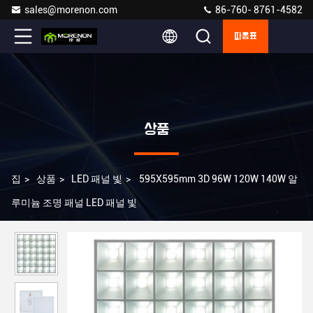
sales@morenon.com
86-760- 8761-4582
따옴표
상품
집
>
상품
>
LED 패널 빛
>
595X595mm 3D 96W 120W 140W 알
루미늄 조명 패널 LED 패널 빛