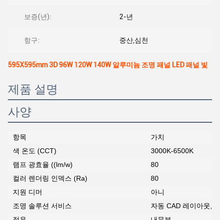
보증(년):
2-년
항구:
중산,심천
595X595mm 3D 96W 120W 140W 알루미늄 조명 패널 LED 패널 빛
제품 설명
사양
항목
가치
색 온도 (CCT)
3000K-6500K
램프 광효율 ((lm/w)
80
컬러 렌더링 인덱스 (Ra)
80
지원 디머
아니
조명 솔루션 서비스
자동 CAD 레이아웃,
적용
내무부