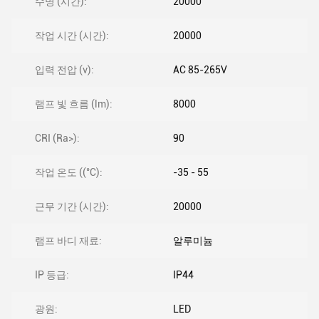
수명 (시간):
20000
작업 시간 (시간):
20000
입력 전압 (v):
AC 85-265V
램프 빛 흐름 (lm):
8000
CRI (Ra>):
90
작업 온도 ((°C):
-35 - 55
근무 기간 (시간):
20000
램프 바디 재료:
알루미늄
IP 등급:
IP44
광원:
LED