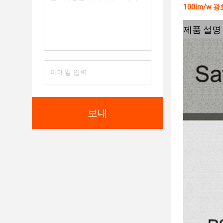
100lm/w 
제품 설명
보내