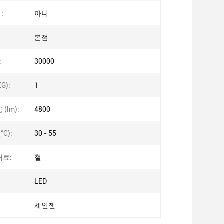
:
아니
본점
:
30000
G):
1
(lm):
4800
°C):
30 - 55
재료:
철
LED
셰인젠