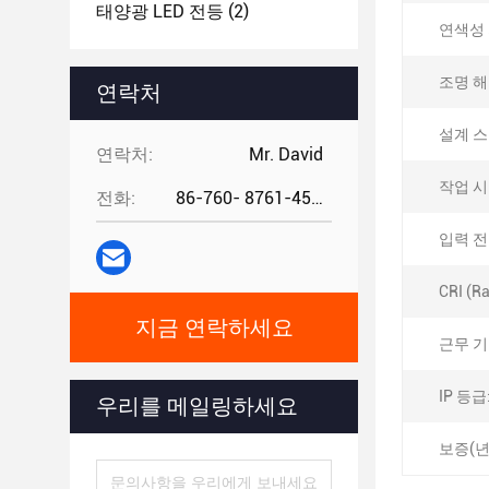
태양광 LED 전등
(2)
연색성 지
조명 해
연락처
설계 스
연락처:
Mr. David
작업 시
전화:
86-760- 8761-4582
입력 전압
CRI (Ra
지금 연락하세요
근무 기
IP 등급
우리를 메일링하세요
보증(년