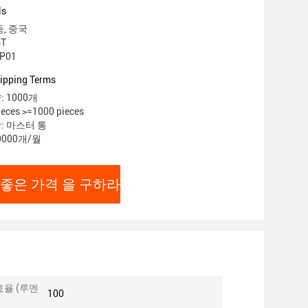
ls
둥, 중국
T
P01
ipping Terms
 1000개
eces >=1000 pieces
: 마스터 통
0000개/월
 좋은 가격 을 구하라
효율 (루멘
100