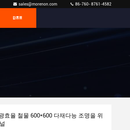
sales@morenon.com
86-760- 8761-4582
따옴표
w 광효율 철물 600*600 다재다능 조명을 위
패널