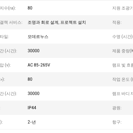
수(ra):
80
지원 조광기
결책 서비스:
조명과 회로 설계, 프로젝트 설치
적용:
타일:
모데르누스
수명 (시간)
간 (시간):
30000
제품 중량(K
 (v):
AC 85-265V
램프 빛 흐름 
>):
80
작업 온도 ((
간 (시간):
30000
램프 바디 
:
IP44
광원:
):
2-년
항구: