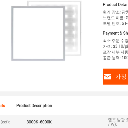
Product Detai
원래 장소: 광
브랜드 이름: G
모델 번호: GT-
Payment & Sh
최소 주문 수량:
가격: $3.10/pi
포장 세부 사항
공급 능력: 10
가장
ils
Product Description
램프 발광 
cct):
3000K-6000K
/ Ｗ):