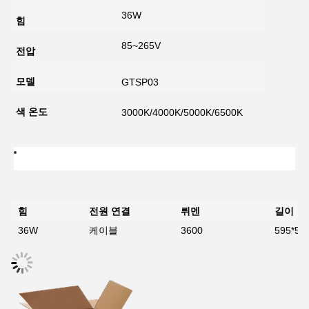
36W
힘
85~265V
전압
모델
GTSP03
색 온도
3000K/4000K/5000K/6500K
힘
전원 연결
뤼멘
길이
36W
케이블
3600
595*59