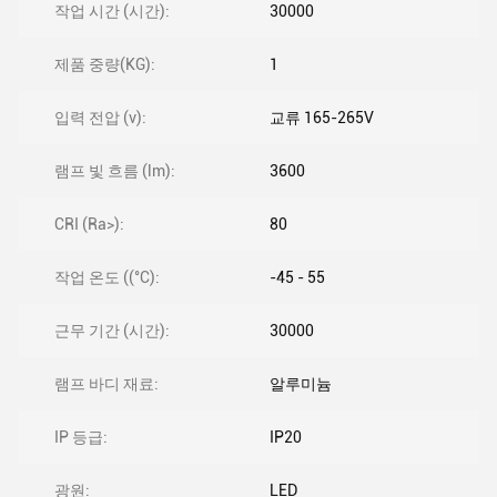
작업 시간 (시간):
30000
제품 중량(KG):
1
입력 전압 (v):
교류 165-265V
램프 빛 흐름 (lm):
3600
CRI (Ra>):
80
작업 온도 ((°C):
-45 - 55
근무 기간 (시간):
30000
램프 바디 재료:
알루미늄
IP 등급:
IP20
광원:
LED