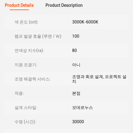
Product Details
Product Description
색 온도 (cct):
3000K-6000K
램프 발광 효율 (루멘 / Ｗ):
100
연색성 지수(ra):
80
지원 조광기:
아니
조명과 회로 설계, 프로젝트 설
조명 해결책 서비스:
치
적용:
본점
설계 스타일:
모데르누스
수명 (시간):
30000