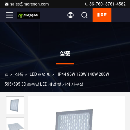
sales@morenon.com
86-760- 8761-4582
따옴표
상품
집
>
상품
>
LED 패널 빛
>
IP44 96W 120W 140W 200W
595*595 3D 초승달 LED 패널 빛 가정 사무실