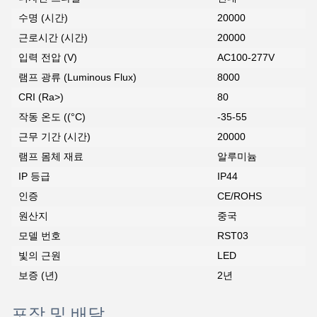
수명 (시간)
20000
근로시간 (시간)
20000
입력 전압 (V)
AC100-277V
램프 광류 (Luminous Flux)
8000
CRI (Ra>)
80
작동 온도 ((°C)
-35-55
근무 기간 (시간)
20000
램프 몸체 재료
알루미늄
IP 등급
IP44
인증
CE/ROHS
원산지
중국
모델 번호
RST03
빛의 근원
LED
보증 (년)
2년
포장 및 배달