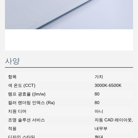
사양
항목
가치
색 온도 (CCT)
3000K-6500K
램프 광효율 ((lm/w)
80
컬러 렌더링 인덱스 (Ra)
80
지원 디머
아니
조명 솔루션 서비스
자동 CAD 레이아웃,
적용
내무부
디자인 스타일
현대