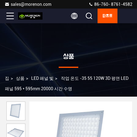
sales@morenon.com
86-760- 8761-4582
따옴표
상품
집
>
상품
>
LED 패널 빛
>
작업 온도 -35 55 120W 3D 평면 LED
패널 595 * 595mm 20000 시간 수명