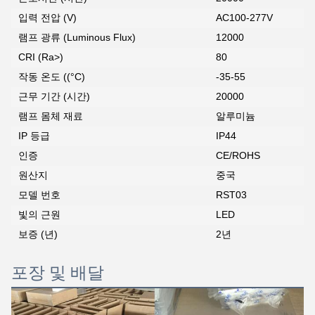
입력 전압 (V)
AC100-277V
램프 광류 (Luminous Flux)
12000
CRI (Ra>)
80
작동 온도 ((°C)
-35-55
근무 기간 (시간)
20000
램프 몸체 재료
알루미늄
IP 등급
IP44
인증
CE/ROHS
원산지
중국
모델 번호
RST03
빛의 근원
LED
보증 (년)
2년
포장 및 배달