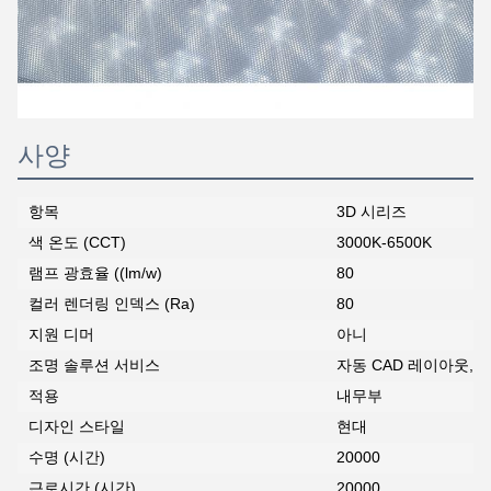
사양
항목
3D 시리즈
색 온도 (CCT)
3000K-6500K
램프 광효율 ((lm/w)
80
컬러 렌더링 인덱스 (Ra)
80
지원 디머
아니
조명 솔루션 서비스
자동 CAD 레이아웃,
적용
내무부
디자인 스타일
현대
수명 (시간)
20000
근로시간 (시간)
20000