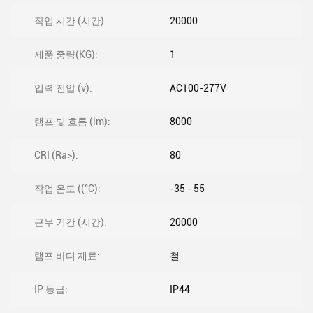
작업 시간 (시간):
20000
제품 중량(KG):
1
입력 전압 (v):
AC100-277V
램프 빛 흐름 (lm):
8000
CRI (Ra>):
80
작업 온도 ((°C):
-35 - 55
근무 기간 (시간):
20000
램프 바디 재료:
철
IP 등급:
IP44