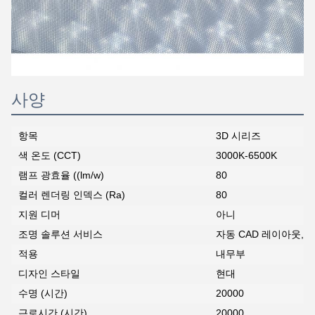
사양
항목
3D 시리즈
색 온도 (CCT)
3000K-6500K
램프 광효율 ((lm/w)
80
컬러 렌더링 인덱스 (Ra)
80
지원 디머
아니
조명 솔루션 서비스
자동 CAD 레이아웃,
적용
내무부
디자인 스타일
현대
수명 (시간)
20000
근로시간 (시간)
20000