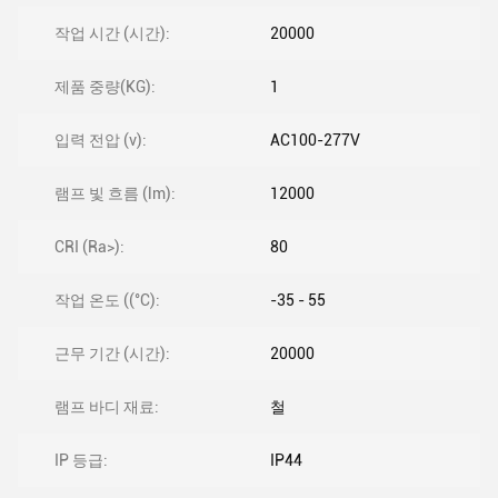
작업 시간 (시간):
20000
제품 중량(KG):
1
입력 전압 (v):
AC100-277V
램프 빛 흐름 (lm):
12000
CRI (Ra>):
80
작업 온도 ((°C):
-35 - 55
근무 기간 (시간):
20000
램프 바디 재료:
철
IP 등급:
IP44