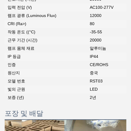
입력 전압 (V)
AC100-277V
램프 광류 (Luminous Flux)
12000
CRI (Ra>)
80
작동 온도 ((°C)
-35-55
근무 기간 (시간)
20000
램프 몸체 재료
알루미늄
IP 등급
IP44
인증
CE/ROHS
원산지
중국
모델 번호
RST03
빛의 근원
LED
보증 (년)
2년
포장 및 배달