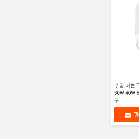
수동 버튼 T8
30W 40W
구
가