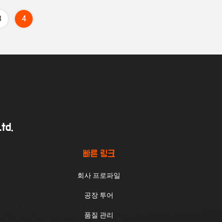
3
4
td.
빠른 링크
회사 프로파일
공장 투어
품질 관리